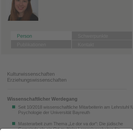
Person
Schwerpunkte
Publikationen
Kontakt
Kulturwissenschaften
Erziehungswissenschaften
Wissenschaftlicher Werdegang
Seit 10/2018 wissenschaftliche Mitarbeiterin am Lehrstuhl f
Psychologie der Universität Bayreuth
Masterarbeit zum Thema „Le dor va dor“: Die jüdische
Gemeinde als ein Ort multipler Lerngelegenheiten für